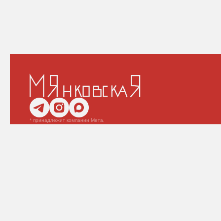
* принадлежит компании Мета,
которая признана
экстремистской и запрещена
на территории РФ
ИП Замков Даниил Олегович
ОГРНИП: 318774600334104
ИНН: 772378468917