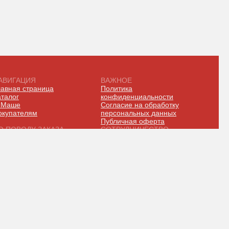
АВИГАЦИЯ
ВАЖНОЕ
лавная страница
Политика
аталог
конфиденциальности
 Маше
Согласие на обработку
окупателям
персональных данных
Публичная оферта
О ПОВОДУ ЗАКАЗА
СОТРУДНИЧЕСТВО
yankovskaya_gallery
@ksbat
7 966 977-57-75
+7 916 959-84-12
yankovskayadeal
7 966 926-95-96
НАВЕРХ