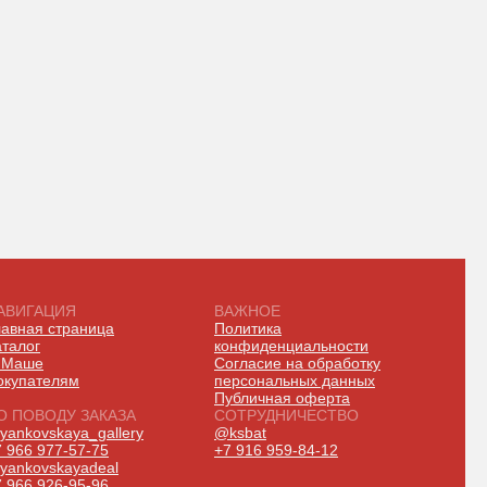
АВИГАЦИЯ
ВАЖНОЕ
лавная страница
Политика
аталог
конфиденциальности
 Маше
Согласие на обработку
окупателям
персональных данных
Публичная оферта
О ПОВОДУ ЗАКАЗА
СОТРУДНИЧЕСТВО
yankovskaya_gallery
@ksbat
7 966 977-57-75
+7 916 959-84-12
yankovskayadeal
7 966 926-95-96