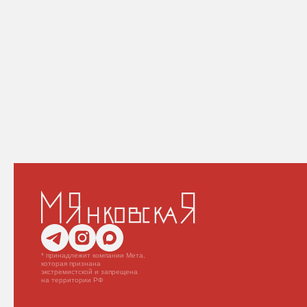
* принадлежит компании Мета,
которая признана
экстремистской и запрещена
на территории РФ