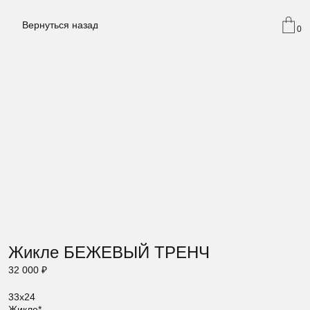
Вернуться назад
0
Жикле БЕЖЕВЫЙ ТРЕНЧ
32 000
₽
33х24
Жикле*