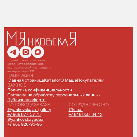
* принадлежит компании
Мета, которая признана
экстремистской и запрещена
на территории РФ
НАВИГАЦИЯ
Главная страница
Каталог
О Маше
Покупателям
ВАЖНОЕ
Политика конфиденциальности
Согласие на обработку персональных данных
Публичная оферта
ПО ПОВОДУ ЗАКАЗА
СОТРУДНИЧЕСТВО
@yankovskaya_gallery
@ksbat
+7 966 977-57-75
+7 916 959-84-12
@yankovskayadeal
+7 966 926-95-96