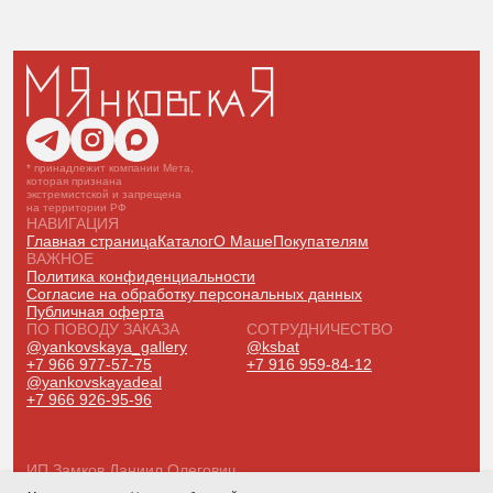
* принадлежит компании Мета,
которая признана
экстремистской и запрещена
на территории РФ
НАВИГАЦИЯ
Главная страница
Каталог
О Маше
Покупателям
ВАЖНОЕ
Политика конфиденциальности
Согласие на обработку персональных данных
Публичная оферта
ПО ПОВОДУ ЗАКАЗА
СОТРУДНИЧЕСТВО
@yankovskaya_gallery
@ksbat
+7 966 977-57-75
+7 916 959-84-12
@yankovskayadeal
+7 966 926-95-96
ИП Замков Даниил Олегович
ОГРНИП: 318774600334104