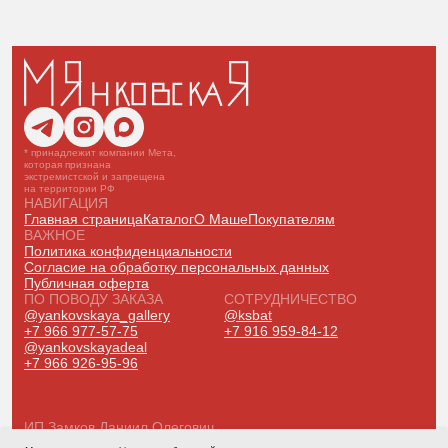
* принадлежит компании Мета,
которая признана
экстремистской и запрещена
на территории РФ
НАВИГАЦИЯ
Главная страница
Каталог
О Маше
Покупателям
ВАЖНОЕ
Политика конфиденциальности
Согласие на обработку персональных данных
Публичная оферта
ПО ПОВОДУ ЗАКАЗА
СОТРУДНИЧЕСТВО
@yankovskaya_gallery
@ksbat
+7 966 977-57-75
+7 916 959-84-12
@yankovskayadeal
+7 966 926-95-96
ИП Замков Даниил Олегович
ОГРНИП: 318774600334104